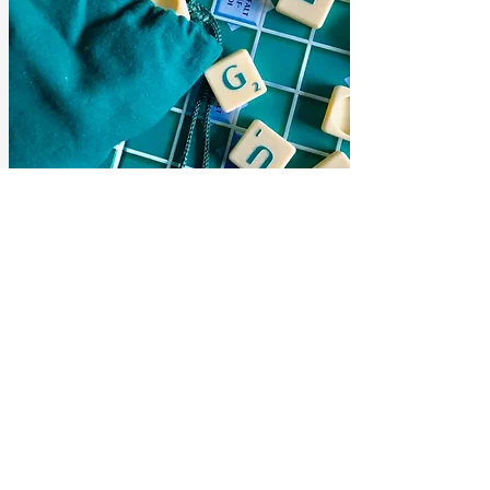
Servizio clienti di prima classe
Crediamo che un buon prodotto debba
essere accompagnato da un servizio
impeccabile. Supporto costante, risposte
rapide e soluzioni tempestive sono il
nostro motto.