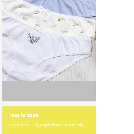
Tessile casa
Tappeti, cuscini, copridivani,
tovagliato