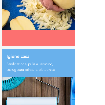
Igiene casa
Sanificazione, pulizia,
riordino,
asciugatura,
stiratura, elettronica